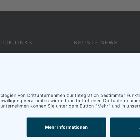
UICK LINKS
NEUSTE NEWS
Wir sind online
Über uns
1. Nobember, 2024
Unser Team
Leistungen
n UG