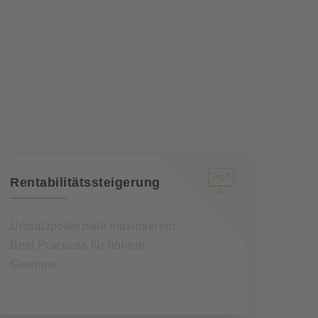
Rentabilitätssteigerung
Umsatzpotenziale maximieren:
Best Practices für höhere
Gewinne