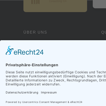
ÜBER UNS
Q
Wir sind Ihr verlässlicher Partner
für maßgeschneiderte Lösungen,
die messbare Ergebnisse liefern
Umsetzung durch
Klartext Media & Promotio